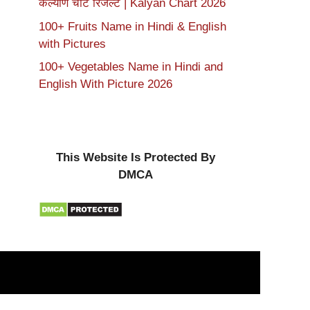
कल्याण चार्ट रिजल्ट | Kalyan Chart 2026
100+ Fruits Name in Hindi & English
with Pictures
100+ Vegetables Name in Hindi and
English With Picture 2026
This Website Is Protected By
DMCA