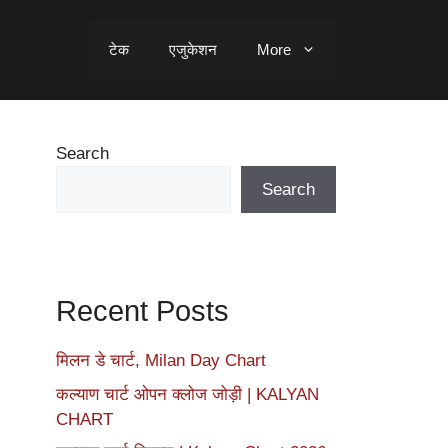
टेक
एजुकेशन
More
Search
Search
Recent Posts
मिलन डे चार्ट, Milan Day Chart
कल्याण चार्ट ओपन क्लोज जोड़ी | KALYAN
CHART