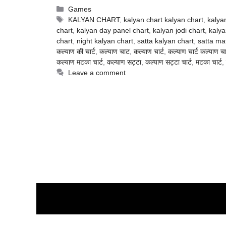
Categories
Games
Tags
KALYAN CHART
,
kalyan chart kalyan chart
,
kalya
chart
,
kalyan day panel chart
,
kalyan jodi chart
,
kalya
chart
,
night kalyan chart
,
satta kalyan chart
,
satta ma
कल्याण की चार्ट
,
कल्याण चाट
,
कल्याण चार्ट
,
कल्याण चार्ट कल्याण चार
कल्याण मटका चार्ट
,
कल्याण सट्टा
,
कल्याण सट्टा चार्ट
,
मटका चार्ट
,
Leave a comment