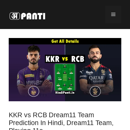
Skip
to
Menu
content
KKR vs RCB Dream11 Team
Prediction In Hindi, Dream11 Team,