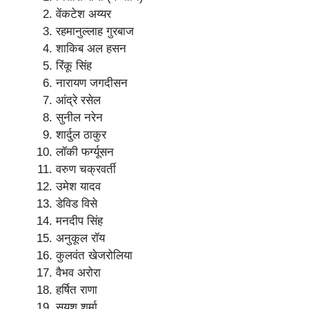
वेंकटेश अय्यर
रहमानुल्लाह गुरबाज
शाकिब अल हसन
रिंकू सिंह
नारायण जगदीसन
आंद्रे रसेल
सुनील नरेन
शार्दुल ठाकुर
लॉकी फर्ग्यूसन
वरुण चक्रवर्ती
उमेश यादव
डेविड विसे
मनदीप सिंह
अनुकूल रॉय
कुलवंत खेजरोलिया
वैभव अरोरा
हर्षित राणा
सुयश शर्मा