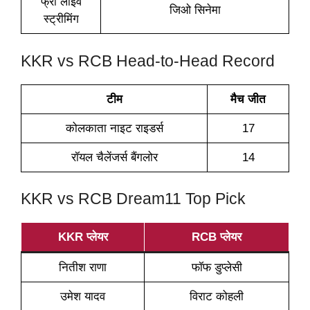
फ्री लाइव
जिओ सिनेमा
स्ट्रीमिंग
KKR vs RCB Head-to-Head Record
टीम
मैच जीत
कोलकाता नाइट राइडर्स
17
रॉयल चैलेंजर्स बैंगलोर
14
KKR vs RCB Dream11 Top Pick
KKR प्लेयर
RCB प्लेयर
नितीश राणा
फॉफ डुप्लेसी
उमेश यादव
विराट कोहली