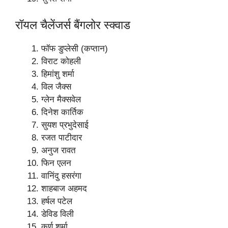
रॉयल चैलेंजर्स बैंगलोर स्क्वाड
फॉफ डुप्लेसी (कप्तान)
विराट कोहली
हिमांशु शर्मा
विल जैक्स
ग्लेन मैक्सवेल
दिनेश कार्तिक
सुयश प्रभुदेसाई
रजत पाटीदार
अनुज रावत
फिन एलन
वानिंदु हसरंगा
शाहबाज अहमद
हर्षल पटेल
डेविड विली
कर्ण शर्मा