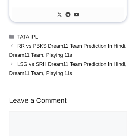
Categories
TATA IPL
RR vs PBKS Dream11 Team Prediction In Hindi,
Dream11 Team, Playing 11s
LSG vs SRH Dream11 Team Prediction In Hindi,
Dream11 Team, Playing 11s
Leave a Comment
Comment