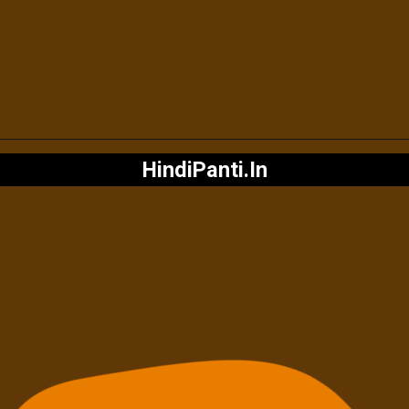
HindiPanti.In