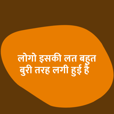
लोगो इसकी लत बहुत
बुरी तरह लगी हुई है