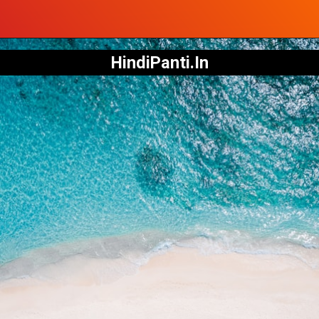
HindiPanti.In