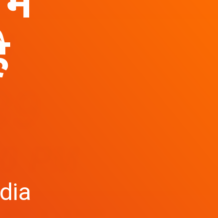
में
है
dia