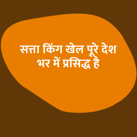
सत्ता किंग खेल पूरे देश
भर में प्रसिद्ध है