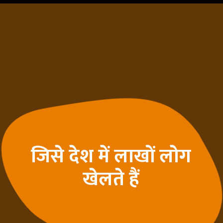
जिसे देश में लाखों लोग
खेलते हैं