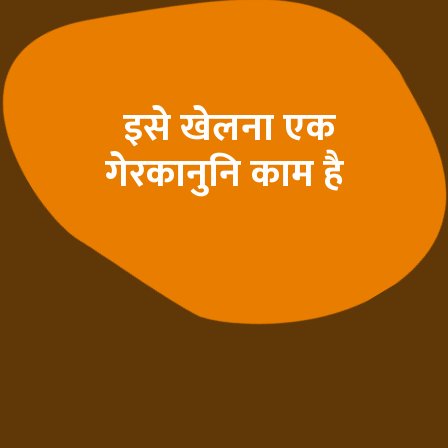
इसे खेलना एक
गेरकानुनि काम है