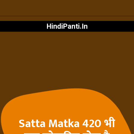
HindiPanti.In
Satta Matka 420 भी