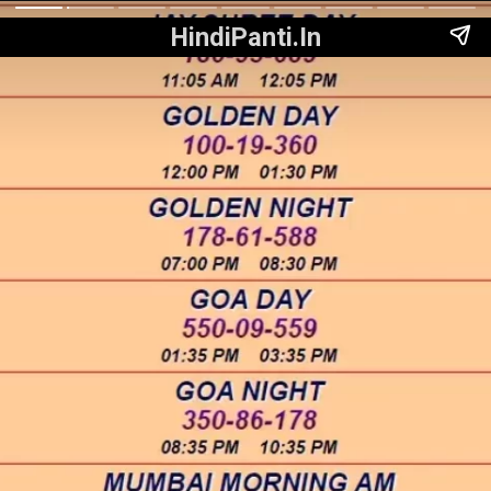
HindiPanti.In