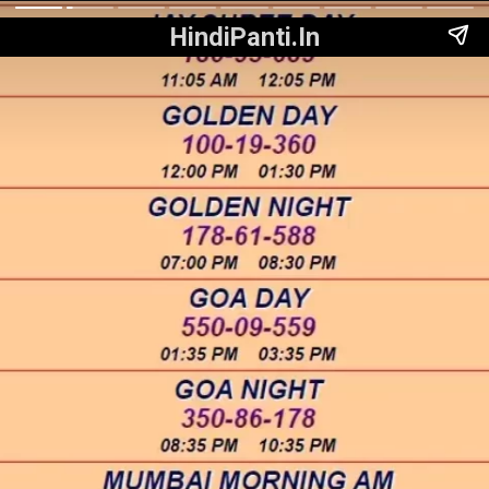
HindiPanti.In