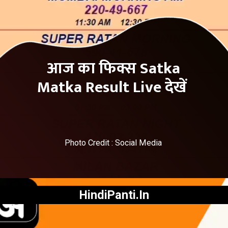
आज का फिक्स Satka
Matka Result Live देखें
Photo Credit : Social Media
HindiPanti.In