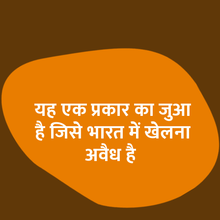
यह एक प्रकार का जुआ
है जिसे भारत में खेलना
अवैध है