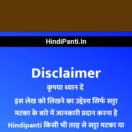
HindiPanti.In