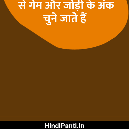
से गेम और जोड़ी के अंक
चुने जाते हैं
HindiPanti.In