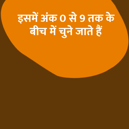
इसमें अंक 0 से 9 तक के
बीच में चुने जाते हैं