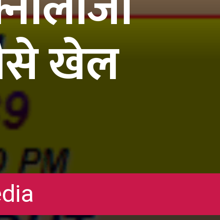
क्नोलॉजी
ैसे खेल
edia