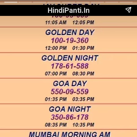
HindiPanti.In