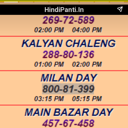
HindiPanti.In