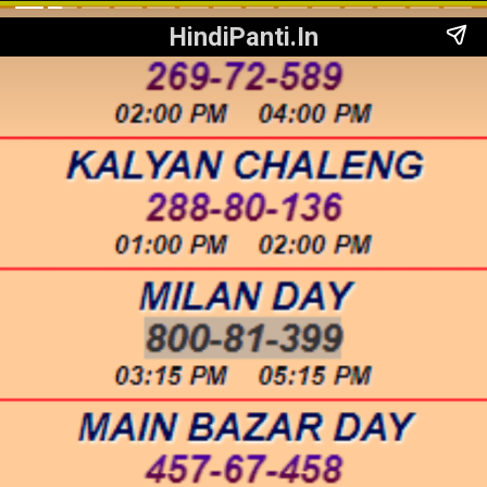
HindiPanti.In