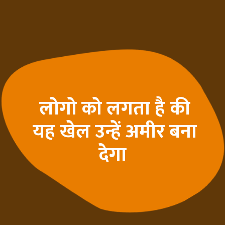
लोगो को लगता है की
यह खेल उन्हें अमीर बना
देगा