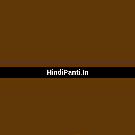
HindiPanti.In