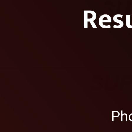
Resu
Pho