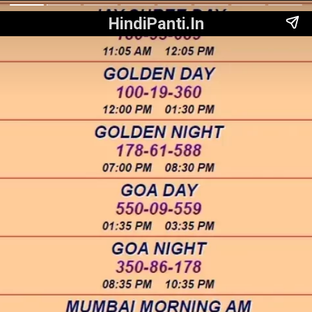
HindiPanti.In