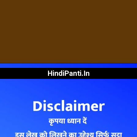
HindiPanti.In