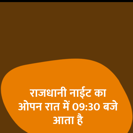
राजधानी नाईट का
ओपन रात में 09:30 बजे
आता है