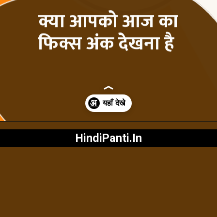
क्या आपको आज का
फिक्स अंक देखना है
HindiPanti.In
Opening
https://hindipanti.in/kalyan-satta-matka-result-chart-today/