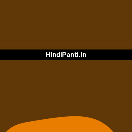
HindiPanti.In