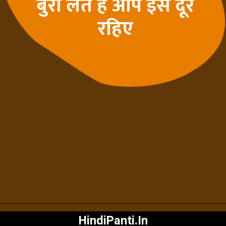
बुरी लत है आप इसे दूर
रहिए
HindiPanti.In