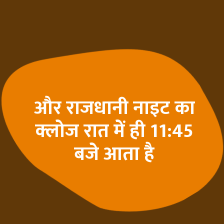
और राजधानी नाइट का
क्लोज रात में ही 11:45
बजे आता है