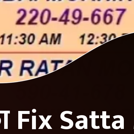
 Fix Satta