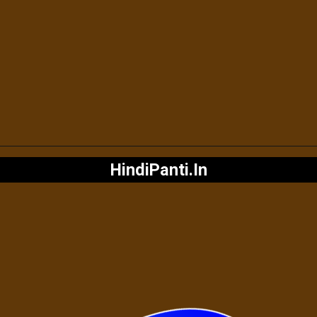
HindiPanti.In