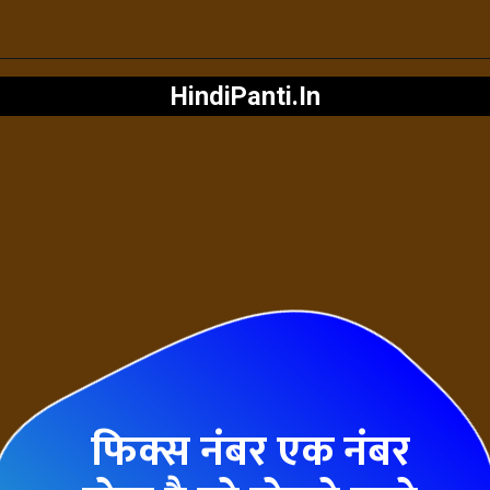
HindiPanti.In
फिक्स नंबर एक नंबर