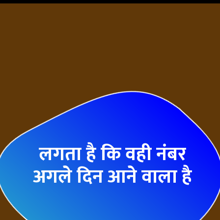
लगता है कि वही नंबर
अगले दिन आने वाला है