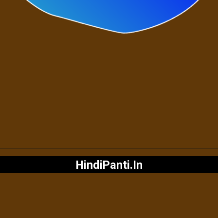
HindiPanti.In