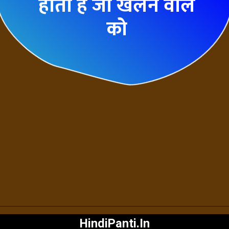
होता है जो खेलने वाले
को
HindiPanti.In