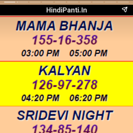
HindiPanti.In