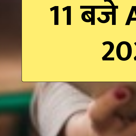
11 बजे
20