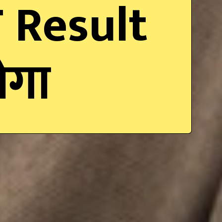
 Result
होगा