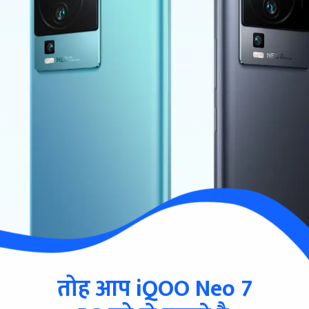
तोह आप iQOO Neo 7