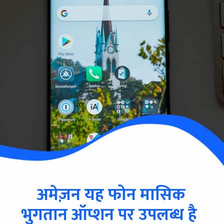
अमेज़न यह फोन मासिक
भुगतान ऑप्शन पर उपलब्ध है