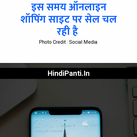
इस समय ऑनलाइन
शॉपिंग साइट पर सेल चल
रही है
Photo Credit : Social Media
HindiPanti.In